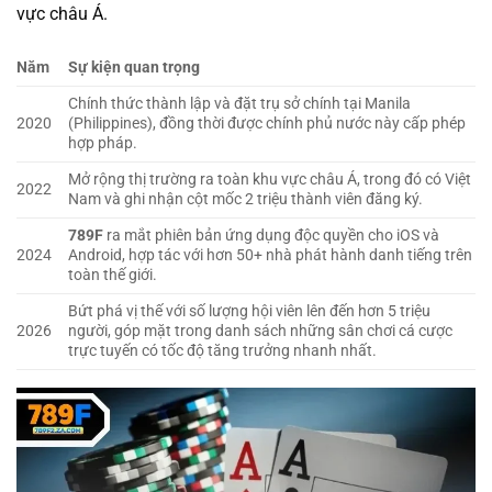
vực châu Á.
Năm
Sự kiện quan trọng
Chính thức thành lập và đặt trụ sở chính tại Manila
2020
(Philippines), đồng thời được chính phủ nước này cấp phép
hợp pháp.
Mở rộng thị trường ra toàn khu vực châu Á, trong đó có Việt
2022
Nam và ghi nhận cột mốc 2 triệu thành viên đăng ký.
789F
ra mắt phiên bản ứng dụng độc quyền cho iOS và
2024
Android, hợp tác với hơn 50+ nhà phát hành danh tiếng trên
toàn thế giới.
Bứt phá vị thế với số lượng hội viên lên đến hơn 5 triệu
2026
người, góp mặt trong danh sách những sân chơi cá cược
trực tuyến có tốc độ tăng trưởng nhanh nhất.