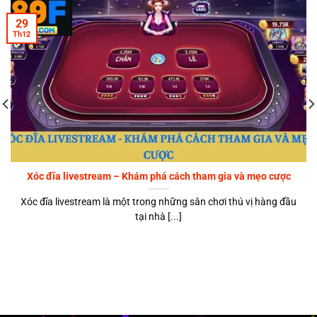
29
Th12
Tỷ Lệ Kèo Trực Tuyến Phân Tích Sâu Biến Động Trận Đấu
Tỷ lệ kèo trực tuyến đang trở thành công cụ quen thuộc với cộng
đồng [...]