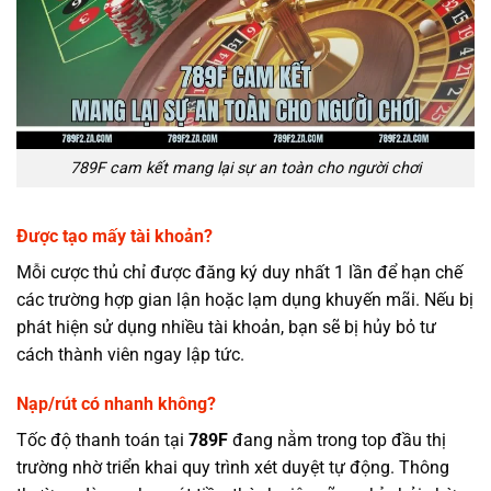
789F cam kết mang lại sự an toàn cho người chơi
Được tạo mấy tài khoản?
Mỗi cược thủ chỉ được đăng ký duy nhất 1 lần để hạn chế
các trường hợp gian lận hoặc lạm dụng khuyến mãi. Nếu bị
phát hiện sử dụng nhiều tài khoản, bạn sẽ bị hủy bỏ tư
cách thành viên ngay lập tức.
Nạp/rút có nhanh không?
Tốc độ thanh toán tại
789F
đang nằm trong top đầu thị
trường nhờ triển khai quy trình xét duyệt tự động. Thông