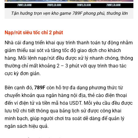
Tận hưởng trọn vẹn kho game 789F phong phú, thưởng lớn
Nạp/rút siêu tốc chỉ 2 phút
Nhà cái đang triển khai quy trình thanh toán tự động nhằm
giảm thiểu sai sót và tăng tốc độ giao dịch cho khách
hàng. Mỗi lệnh nạp/rút đều được xử lý nhanh chóng, thông
thường chỉ mất khoảng 2 – 3 phút với quy trình thao tác
cực kỳ đơn giản.
Bên cạnh đó,
789F
còn hỗ trợ đa dạng phương thức từ
chuyển khoản qua ngân hàng nội địa, thẻ cào điện thoại
đến ví điện tử và tiền mã hóa USDT. Mỗi yêu cầu đều được
lưu trữ chi tiết thông qua bảng lịch sử được công khai
minh bạch, giúp người chơi tra soát dễ dàng để quản lý
ngân sách hiệu quả.