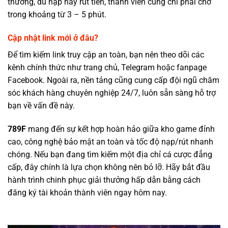
thường, dù nạp hay rút tiền, thành viên cũng chỉ phải chờ
trong khoảng từ 3 – 5 phút.
Cập nhật link mới ở đâu?
Để tìm kiếm link truy cập an toàn, bạn nên theo dõi các
kênh chính thức như trang chủ, Telegram hoặc fanpage
Facebook. Ngoài ra, nền tảng cũng cung cấp đội ngũ chăm
sóc khách hàng chuyên nghiệp 24/7, luôn sẵn sàng hỗ trợ
bạn về vấn đề này.
789F
mang đến sự kết hợp hoàn hảo giữa kho game đỉnh
cao, công nghệ bảo mật an toàn và tốc độ nạp/rút nhanh
chóng. Nếu bạn đang tìm kiếm một địa chỉ cá cược đẳng
cấp, đây chính là lựa chọn không nên bỏ lỡ. Hãy bắt đầu
hành trình chinh phục giải thưởng hấp dẫn bằng cách
đăng ký tài khoản thành viên ngay hôm nay.