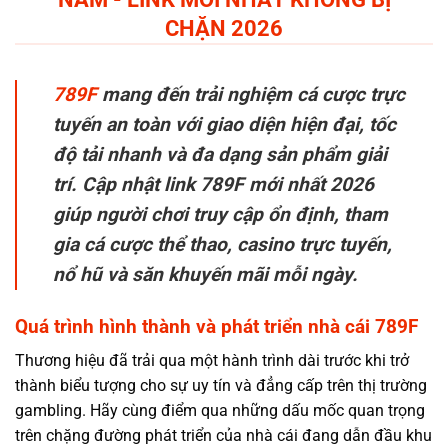
CHẶN 2026
789F
mang đến trải nghiệm cá cược trực
tuyến an toàn với giao diện hiện đại, tốc
độ tải nhanh và đa dạng sản phẩm giải
trí. Cập nhật link 789F mới nhất 2026
giúp người chơi truy cập ổn định, tham
gia cá cược thể thao, casino trực tuyến,
nổ hũ và săn khuyến mãi mỗi ngày.
Quá trình hình thành và phát triển nhà cái 789F
Thương hiệu đã trải qua một hành trình dài trước khi trở
thành biểu tượng cho sự uy tín và đẳng cấp trên thị trường
gambling. Hãy cùng điểm qua những dấu mốc quan trọng
trên chặng đường phát triển của nhà cái đang dẫn đầu khu