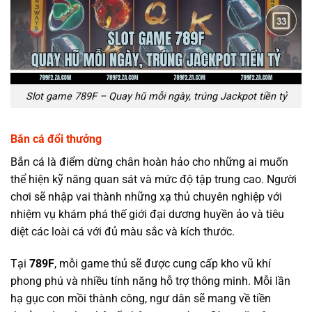
Slot game 789F – Quay hũ mỗi ngày, trúng Jackpot tiền tỷ
Bắn cá đổi thưởng
Bắn cá là điểm dừng chân hoàn hảo cho những ai muốn
thể hiện kỹ năng quan sát và mức độ tập trung cao. Người
chơi sẽ nhập vai thành những xạ thủ chuyên nghiệp với
nhiệm vụ khám phá thế giới đại dương huyền ảo và tiêu
diệt các loài cá với đủ màu sắc và kích thước.
Tại
789F
, mỗi game thủ sẽ được cung cấp kho vũ khí
phong phú và nhiều tính năng hỗ trợ thông minh. Mỗi lần
hạ gục con mồi thành công, ngư dân sẽ mang về tiền