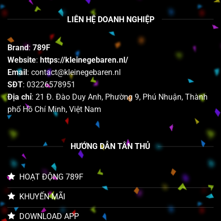
LIÊN HỆ DOANH NGHIỆP
Brand
:
789F
Website
:
https://kleinegebaren.nl/
Email
:
contact@kleinegebaren.nl
SĐT
: 03226578951
Địa chỉ
: 21 Đ. Đào Duy Anh, Phường 9, Phú Nhuận, Thành
phố Hồ Chí Minh, Việt Nam
HƯỚNG DẪN TÂN THỦ
HOẠT ĐỘNG 789F
KHUYẾN MÃI
DOWNLOAD APP