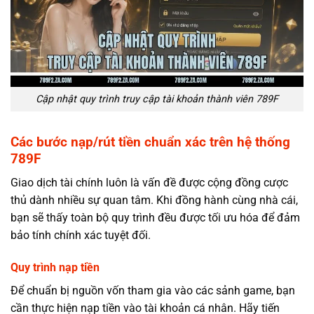
Cập nhật quy trình truy cập tài khoản thành viên 789F
Các bước nạp/rút tiền chuẩn xác trên hệ thống
789F
Giao dịch tài chính luôn là vấn đề được cộng đồng cược
thủ dành nhiều sự quan tâm. Khi đồng hành cùng nhà cái,
bạn sẽ thấy toàn bộ quy trình đều được tối ưu hóa để đảm
bảo tính chính xác tuyệt đối.
Quy trình nạp tiền
Để chuẩn bị nguồn vốn tham gia vào các sảnh game, bạn
cần thực hiện nạp tiền vào tài khoản cá nhân. Hãy tiến