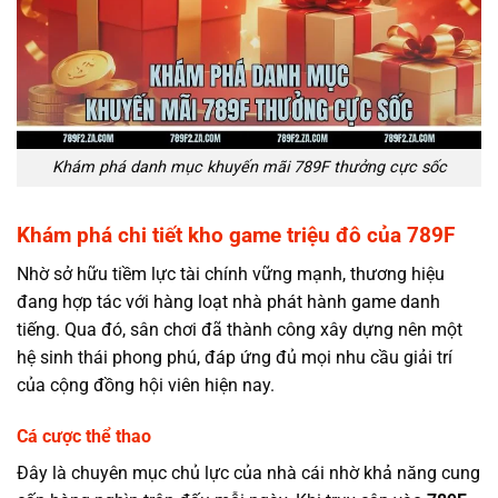
Khám phá danh mục khuyến mãi 789F thưởng cực sốc
Khám phá chi tiết kho game triệu đô của 789F
Nhờ sở hữu tiềm lực tài chính vững mạnh, thương hiệu
đang hợp tác với hàng loạt nhà phát hành game danh
tiếng. Qua đó, sân chơi đã thành công xây dựng nên một
hệ sinh thái phong phú, đáp ứng đủ mọi nhu cầu giải trí
của cộng đồng hội viên hiện nay.
Cá cược thể thao
Đây là chuyên mục chủ lực của nhà cái nhờ khả năng cung