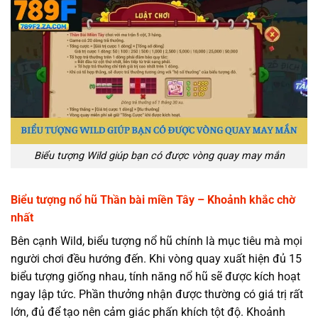
Biểu tượng Wild giúp bạn có được vòng quay may mắn
Biểu tượng nổ hũ Thần bài miền Tây – Khoảnh khắc chờ
nhất
Bên cạnh Wild, biểu tượng nổ hũ chính là mục tiêu mà mọi
người chơi đều hướng đến. Khi vòng quay xuất hiện đủ 15
biểu tượng giống nhau, tính năng nổ hũ sẽ được kích hoạt
ngay lập tức. Phần thưởng nhận được thường có giá trị rất
lớn, đủ để tạo nên cảm giác phấn khích tột độ. Khoảnh