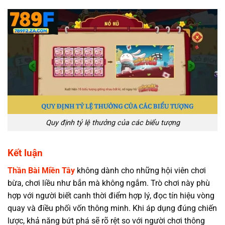
Quy định tỷ lệ thưởng của các biểu tượng
Kết luận
Thần Bài Miền Tây
không dành cho những hội viên chơi
bừa, chơi liều như bắn mà không ngắm. Trò chơi này phù
hợp với người biết canh thời điểm hợp lý, đọc tín hiệu vòng
quay và điều phối vốn thông minh. Khi áp dụng đúng chiến
lược, khả năng bứt phá sẽ rõ rệt so với người chơi thông