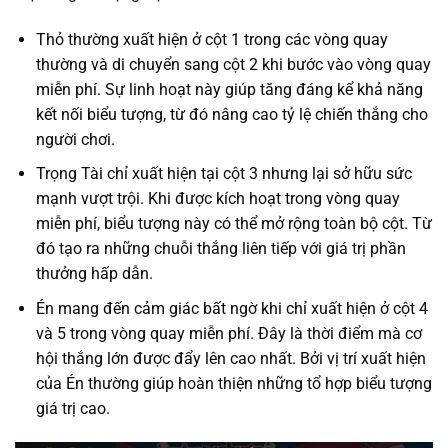
Thỏ thường xuất hiện ở cột 1 trong các vòng quay
thường và di chuyển sang cột 2 khi bước vào vòng quay
miễn phí. Sự linh hoạt này giúp tăng đáng kể khả năng
kết nối biểu tượng, từ đó nâng cao tỷ lệ chiến thắng cho
người chơi.
Trọng Tài chỉ xuất hiện tại cột 3 nhưng lại sở hữu sức
mạnh vượt trội. Khi được kích hoạt trong vòng quay
miễn phí, biểu tượng này có thể mở rộng toàn bộ cột. Từ
đó tạo ra những chuỗi thắng liên tiếp với giá trị phần
thưởng hấp dẫn.
Én mang đến cảm giác bất ngờ khi chỉ xuất hiện ở cột 4
và 5 trong vòng quay miễn phí. Đây là thời điểm mà cơ
hội thắng lớn được đẩy lên cao nhất. Bởi vị trí xuất hiện
của Én thường giúp hoàn thiện những tổ hợp biểu tượng
giá trị cao.