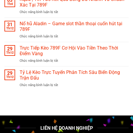
03
Bóng
Tức
Th4
Xác Tại 789F
Bảng
Đá
Thể
Chức năng bình luận bị tắt
ở
Cập
Thao
Kqbd
Nhật
Chính
|
Nổ hũ Aladin – Game slot thần thoại cuốn hút tại
Chuẩn
31
Xác
Tin
Xác
Th12
789F
Tức
Cho
Chức năng bình luận bị tắt
ở
Kết
Người
Nổ
Quả
Chơi
hũ
Trực Tiếp Kèo 789F Cơ Hội Vào Tiền Theo Thời
Bóng
29
Soi
Aladin
Đá
Th12
Điểm Vàng
Kèo
–
Nhanh
Chức năng bình luận bị tắt
ở
Game
Và
Trực
slot
Chuẩn
Tiếp
Tỷ Lệ Kèo Trực Tuyến Phân Tích Sâu Biến Động
thần
29
Xác
Kèo
thoại
Th12
Trận Đấu
Tại
789F
cuốn
789F
Chức năng bình luận bị tắt
ở
Cơ
hút
Tỷ
Hội
tại
Lệ
Vào
789F
Kèo
Tiền
Trực
Theo
Tuyến
Thời
Phân
Điểm
Tích
Vàng
Sâu
LIÊN HỆ DOANH NGHIỆP
Biến