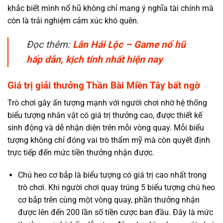
khắc biết mình nổ hũ không chỉ mang ý nghĩa tài chính mà
còn là trải nghiệm cảm xúc khó quên.
Đọc thêm:
Lân Hái Lộc – Game nổ hũ
hấp dẫn, kịch tính nhất hiện nay
Giá trị giải thưởng Thần Bài Miền Tây bất ngờ
Trò chơi gây ấn tượng mạnh với người chơi nhờ hệ thống
biểu tượng nhân vật có giá trị thưởng cao, được thiết kế
sinh động và dễ nhận diện trên mỗi vòng quay. Mỗi biểu
tượng không chỉ đóng vai trò thẩm mỹ mà còn quyết định
trực tiếp đến mức tiền thưởng nhận được.
Chú heo cơ bắp là biểu tượng có giá trị cao nhất trong
trò chơi. Khi người chơi quay trúng 5 biểu tượng chú heo
cơ bắp trên cùng một vòng quay, phần thưởng nhận
được lên đến 200 lần số tiền cược ban đầu. Đây là mức