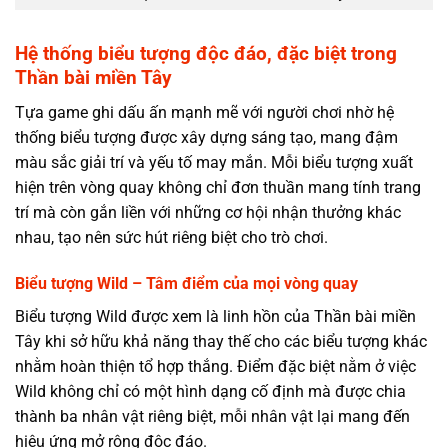
Hệ thống biểu tượng độc đáo, đặc biệt trong
Thần bài miền Tây
Tựa game ghi dấu ấn mạnh mẽ với người chơi nhờ hệ
thống biểu tượng được xây dựng sáng tạo, mang đậm
màu sắc giải trí và yếu tố may mắn. Mỗi biểu tượng xuất
hiện trên vòng quay không chỉ đơn thuần mang tính trang
trí mà còn gắn liền với những cơ hội nhận thưởng khác
nhau, tạo nên sức hút riêng biệt cho trò chơi.
Biểu tượng Wild – Tâm điểm của mọi vòng quay
Biểu tượng Wild được xem là linh hồn của Thần bài miền
Tây khi sở hữu khả năng thay thế cho các biểu tượng khác
nhằm hoàn thiện tổ hợp thắng. Điểm đặc biệt nằm ở việc
Wild không chỉ có một hình dạng cố định mà được chia
thành ba nhân vật riêng biệt, mỗi nhân vật lại mang đến
hiệu ứng mở rộng độc đáo.