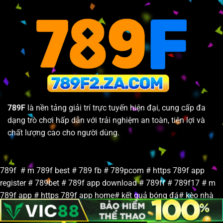
789F
là nền tảng giải trí trực tuyến hiện đại, cung cấp đa
dạng trò chơi hấp dẫn với trải nghiệm an toàn, tiện lợi và
chất lượng cao cho người dùng.
789f # m 789f best # 789 fb # 789pcom # https 789f app
register # 789bet # 789f app download # 789ff # 789f17 # m
789f app # https 789f app home#
kết quả bóng đá
#
kèo nhà
cái