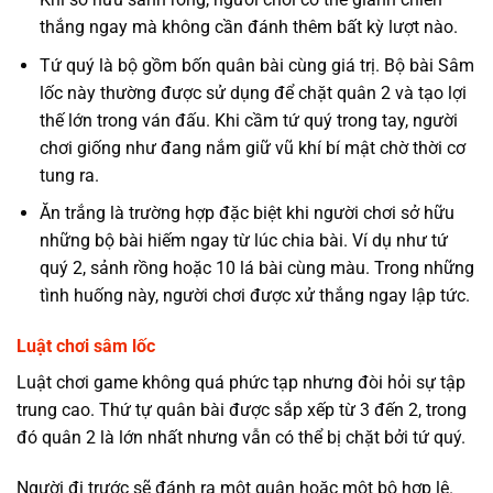
thắng ngay mà không cần đánh thêm bất kỳ lượt nào.
Tứ quý là bộ gồm bốn quân bài cùng giá trị. Bộ bài Sâm
lốc này thường được sử dụng để chặt quân 2 và tạo lợi
thế lớn trong ván đấu. Khi cầm tứ quý trong tay, người
chơi giống như đang nắm giữ vũ khí bí mật chờ thời cơ
tung ra.
Ăn trắng là trường hợp đặc biệt khi người chơi sở hữu
những bộ bài hiếm ngay từ lúc chia bài. Ví dụ như tứ
quý 2, sảnh rồng hoặc 10 lá bài cùng màu. Trong những
tình huống này, người chơi được xử thắng ngay lập tức.
Luật chơi sâm lốc
Luật chơi game không quá phức tạp nhưng đòi hỏi sự tập
trung cao. Thứ tự quân bài được sắp xếp từ 3 đến 2, trong
đó quân 2 là lớn nhất nhưng vẫn có thể bị chặt bởi tứ quý.
Người đi trước sẽ đánh ra một quân hoặc một bộ hợp lệ.