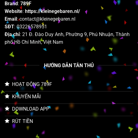
Brand
:
789F
Đấu
Website
:
https://kleinegebaren.nl/
Email
:
contact@kleinegebaren.nl
SĐT
: 03226578951
Địa chỉ
: 21 Đ. Đào Duy Anh, Phường 9, Phú Nhuận, Thành
phố Hồ Chí Minh, Việt Nam
HƯỚNG DẪN TÂN THỦ
HOẠT ĐỘNG 789F
KHUYẾN MÃI
DOWNLOAD APP
RÚT TIỀN