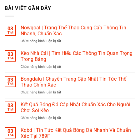
BÀI VIẾT GẦN ĐÂY
Nowgoal | Trang Thể Thao Cung Cấp Thông Tin
03
Th4
Nhanh, Chuẩn Xác
Chức năng bình luận bị tắt
ở
Nowgoal
|
Kèo Nhà Cái | Tìm Hiểu Các Thông Tin Quan Trọng
03
Trang
Th4
Trong Bảng
Thể
Chức năng bình luận bị tắt
ở
Thao
Kèo
Cung
Nhà
Bongdalu | Chuyên Trang Cập Nhật Tin Tức Thể
Cấp
03
Cái
Thông
Th4
Thao Chính Xác
|
Tin
Chức năng bình luận bị tắt
ở
Tìm
Nhanh,
Bongdalu
Hiểu
Chuẩn
|
Kết Quả Bóng Đá Cập Nhật Chuẩn Xác Cho Người
Các
03
Xác
Chuyên
Thông
Th4
Chơi Soi Kèo
Trang
Tin
Chức năng bình luận bị tắt
ở
Cập
Quan
Kết
Nhật
Trọng
Quả
Kqbd | Tin Tức Kết Quả Bóng Đá Nhanh Và Chuẩn
Tin
03
Trong
Bóng
Tức
Th4
Xác Tại 789F
Bảng
Đá