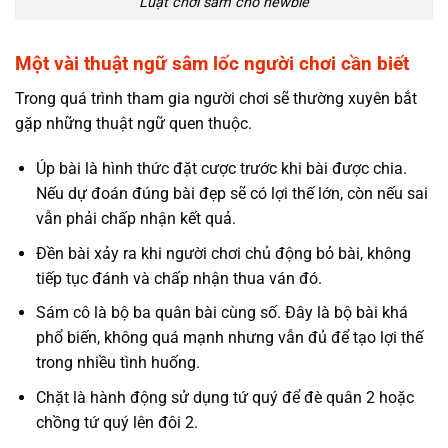
Luật chơi sâm cho newbie
Một vài thuật ngữ sâm lốc người chơi cần biết
Trong quá trình tham gia người chơi sẽ thường xuyên bắt
gặp những thuật ngữ quen thuộc.
Úp bài là hình thức đặt cược trước khi bài được chia.
Nếu dự đoán đúng bài đẹp sẽ có lợi thế lớn, còn nếu sai
vẫn phải chấp nhận kết quả.
Đền bài xảy ra khi người chơi chủ động bỏ bài, không
tiếp tục đánh và chấp nhận thua ván đó.
Sám cô là bộ ba quân bài cùng số. Đây là bộ bài khá
phổ biến, không quá mạnh nhưng vẫn đủ để tạo lợi thế
trong nhiều tình huống.
Chặt là hành động sử dụng tứ quý để đè quân 2 hoặc
chồng tứ quý lên đôi 2.