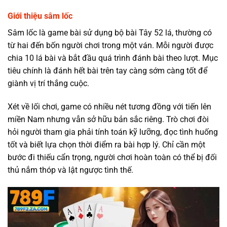
Giới thiệu sâm lốc
Sâm lốc là game bài sử dụng bộ bài Tây 52 lá, thường có
từ hai đến bốn người chơi trong một ván. Mỗi người được
chia 10 lá bài và bắt đầu quá trình đánh bài theo lượt. Mục
tiêu chính là đánh hết bài trên tay càng sớm càng tốt để
giành vị trí thắng cuộc.
Xét về lối chơi, game có nhiều nét tương đồng với tiến lên
miền Nam nhưng vẫn sở hữu bản sắc riêng. Trò chơi đòi
hỏi người tham gia phải tính toán kỹ lưỡng, đọc tình huống
tốt và biết lựa chọn thời điểm ra bài hợp lý. Chỉ cần một
bước đi thiếu cẩn trọng, người chơi hoàn toàn có thể bị đối
thủ nắm thóp và lật ngược tình thế.