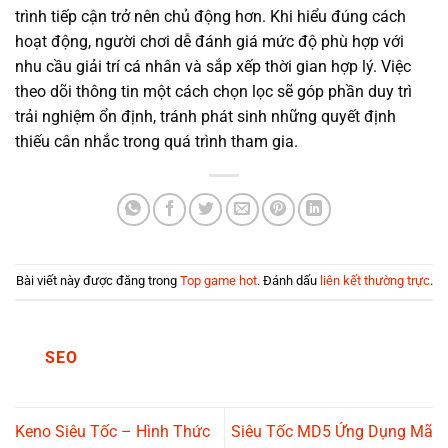
trình tiếp cận trở nên chủ động hơn. Khi hiểu đúng cách
hoạt động, người chơi dễ đánh giá mức độ phù hợp với
nhu cầu giải trí cá nhân và sắp xếp thời gian hợp lý. Việc
theo dõi thông tin một cách chọn lọc sẽ góp phần duy trì
trải nghiệm ổn định, tránh phát sinh những quyết định
thiếu cân nhắc trong quá trình tham gia.
Bài viết này được đăng trong
Top game hot
. Đánh dấu
liên kết thường trực
.
SEO
Keno Siêu Tốc – Hình Thức
Siêu Tốc MD5 Ứng Dụng Mã