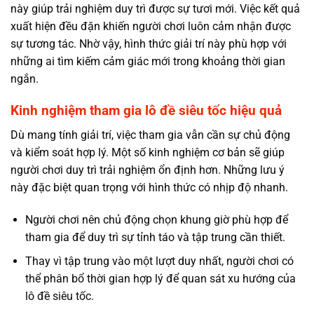
này giúp trải nghiệm duy trì được sự tươi mới. Việc kết quả
xuất hiện đều đặn khiến người chơi luôn cảm nhận được
sự tương tác. Nhờ vậy, hình thức giải trí này phù hợp với
những ai tìm kiếm cảm giác mới trong khoảng thời gian
ngắn.
Kinh nghiệm tham gia lô đề siêu tốc hiệu quả
Dù mang tính giải trí, việc tham gia vẫn cần sự chủ động
và kiểm soát hợp lý. Một số kinh nghiệm cơ bản sẽ giúp
người chơi duy trì trải nghiệm ổn định hơn. Những lưu ý
này đặc biệt quan trọng với hình thức có nhịp độ nhanh.
Người chơi nên chủ động chọn khung giờ phù hợp để
tham gia để duy trì sự tỉnh táo và tập trung cần thiết.
Thay vì tập trung vào một lượt duy nhất, người chơi có
thể phân bổ thời gian hợp lý để quan sát xu hướng của
lô đề siêu tốc.