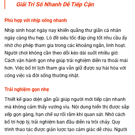
Giải Trí Số Nhanh Dễ Tiếp Cận
Phù hợp với nhịp sống nhanh
Nhịp sinh hoạt ngày nay khiến quãng thư giãn cá nhân
ngày càng thu hẹp. Lô đề siêu tốc đáp ứng tốt nhu cầu ấy
nhờ cho phép tham gia trong các khoảng ngắn, linh hoạt.
Người chơi không cần theo dõi kéo dài suốt nhiều giờ.
Cách vận hành gọn nhẹ giúp trải nghiệm diễn ra thoải mái
hơn. Việc bố trí lịch tham gia vẫn giữ được sự hài hòa với
công việc và đời sống thường nhật.
Trải nghiệm gọn nhẹ
Thiết kế giao diện gần gũi giúp người mới tiếp cận nhanh
mà không cảm thấy vướng víu. Nội dung hiển thị được sắp
xếp gọn gàng, hạn chế sự rối rắm khi quan sát. Nhờ cách
bố trí hợp lý, trải nghiệm ban đầu diễn ra trôi chảy. Quy
trình thao tác được giản lược tạo cảm giác dễ chịu. Người