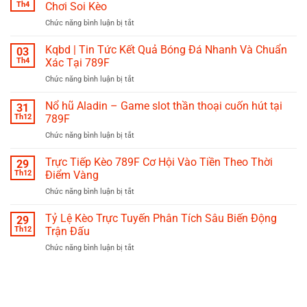
Chuyên
Thông
Th4
Chơi Soi Kèo
Trang
Tin
Chức năng bình luận bị tắt
ở
Cập
Quan
Kết
Nhật
Trọng
Quả
Kqbd | Tin Tức Kết Quả Bóng Đá Nhanh Và Chuẩn
Tin
03
Trong
Bóng
Tức
Th4
Xác Tại 789F
Bảng
Đá
Thể
Chức năng bình luận bị tắt
ở
Cập
Thao
Kqbd
Nhật
Chính
|
Nổ hũ Aladin – Game slot thần thoại cuốn hút tại
Chuẩn
31
Xác
Tin
Xác
Th12
789F
Tức
Cho
Chức năng bình luận bị tắt
ở
Kết
Người
Nổ
Quả
Chơi
hũ
Trực Tiếp Kèo 789F Cơ Hội Vào Tiền Theo Thời
Bóng
29
Soi
Aladin
Đá
Th12
Điểm Vàng
Kèo
–
Nhanh
Chức năng bình luận bị tắt
ở
Game
Và
Trực
slot
Chuẩn
Tiếp
Tỷ Lệ Kèo Trực Tuyến Phân Tích Sâu Biến Động
thần
29
Xác
Kèo
thoại
Th12
Trận Đấu
Tại
789F
cuốn
789F
Chức năng bình luận bị tắt
ở
Cơ
hút
Tỷ
Hội
tại
Lệ
Vào
789F
Kèo
Tiền
Trực
Theo
Tuyến